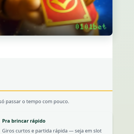
 só passar o tempo com pouco.
Pra brincar rápido
Giros curtos e partida rápida — seja em slot