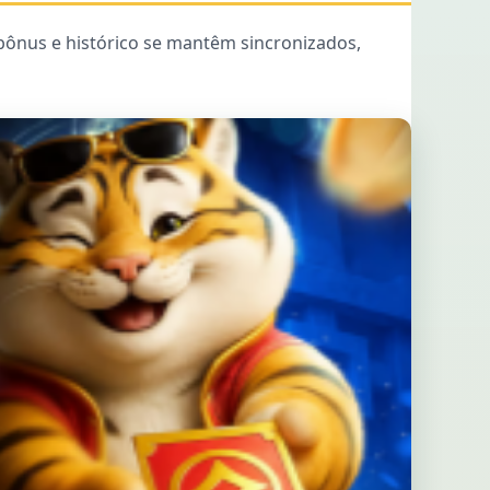
 bônus e histórico se mantêm sincronizados,