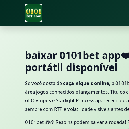
baixar 0101bet app❤
portátil disponível
Se você gosta de
caça-níqueis online
, a 0101
área jogos conhecidos e lançamentos. Títulos
of Olympus e Starlight Princess aparecem ao l
sempre com RTP e volatilidade visíveis antes de 
0101bet 🎁💰 Respins podem salvar a rodada! 