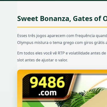
Sweet Bonanza, Gates of O
Esses três jogos aparecem com frequência quan
Olympus mistura o tema grego com giros grátis a
Em todos eles você vê RTP e volatilidade antes 
slot antes de ajustar o valor.