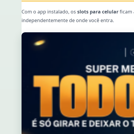
Com o app instalado, os
slots para celular
ficam 
independentemente de onde você entra.