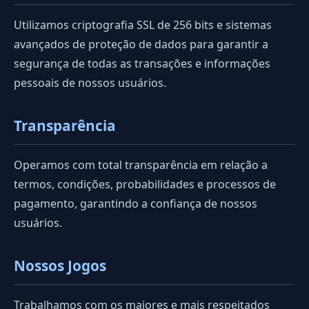
Utilizamos criptografia SSL de 256 bits e sistemas
avançados de proteção de dados para garantir a
segurança de todas as transações e informações
pessoais de nossos usuários.
Transparência
Operamos com total transparência em relação a
termos, condições, probabilidades e processos de
pagamento, garantindo a confiança de nossos
usuários.
Nossos Jogos
Trabalhamos com os maiores e mais respeitados