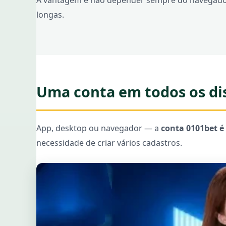
A vantagem é não depender sempre do navegador: 
longas.
Uma conta em todos os di
App, desktop ou navegador — a
conta 0101bet 
necessidade de criar vários cadastros.