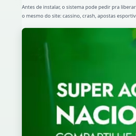
Antes de instalar, o sistema pode pedir pra liberar
o mesmo do site: cassino, crash, apostas esporti