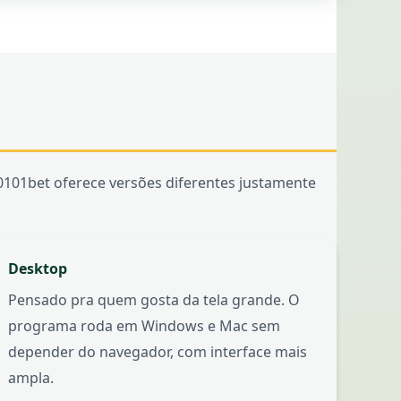
0101bet oferece versões diferentes justamente
Desktop
Pensado pra quem gosta da tela grande. O
programa roda em Windows e Mac sem
depender do navegador, com interface mais
ampla.