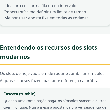
Ideal pro celular, na fila ou no intervalo.
Importantíssimo definir um limite de tempo.
Melhor usar aposta fixa em todas as rodadas.
Entendendo os recursos dos slots
modernos
Os slots de hoje vão além de rodar e combinar símbolo.
Alguns recursos fazem bastante diferença na prática.
Cascata (tumble)
Quando uma combinação paga, os símbolos somem e outros
caem no lugar. Numa mesma aposta, dá pra ver sequência de