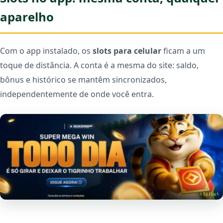
aparelho
Com o app instalado, os
slots para celular
ficam a um
toque de distância. A conta é a mesma do site: saldo,
bônus e histórico se mantêm sincronizados,
independentemente de onde você entra.