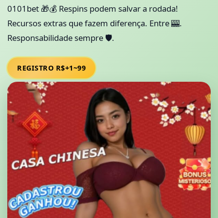
0101bet 🎁💰 Respins podem salvar a rodada!
Recursos extras que fazem diferença. Entre 🎰.
Responsabilidade sempre 🛡️.
REGISTRO R$+1~99