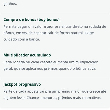
ganhos.
Compra de bônus (buy bonus)
Permite pagar um valor maior pra entrar direto na rodada de
bônus, em vez de esperar cair de forma natural. Exige
cuidado com a banca.
Multiplicador acumulado
Cada rodada ou cada cascata aumenta um multiplicador
geral, que se aplica nos prêmios quando o bônus ativa.
Jackpot progressivo
Parte de cada aposta vai pra um prêmio maior que cresce até
alguém levar. Chances menores, prêmios mais chamativos.