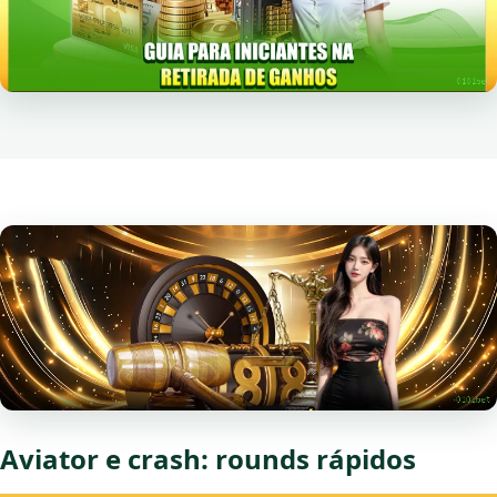
Aviator e crash: rounds rápidos