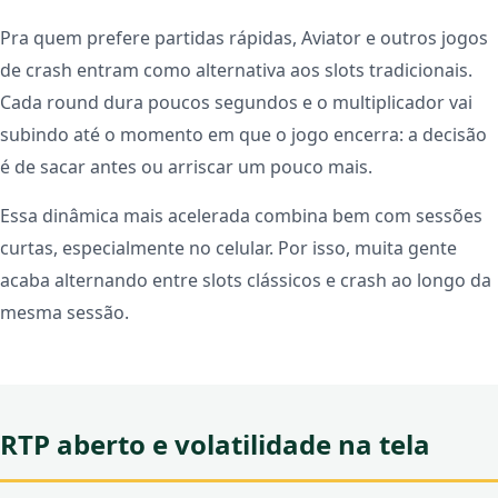
Pra quem prefere partidas rápidas, Aviator e outros jogos
de crash entram como alternativa aos slots tradicionais.
Cada round dura poucos segundos e o multiplicador vai
subindo até o momento em que o jogo encerra: a decisão
é de sacar antes ou arriscar um pouco mais.
Essa dinâmica mais acelerada combina bem com sessões
curtas, especialmente no celular. Por isso, muita gente
acaba alternando entre slots clássicos e crash ao longo da
mesma sessão.
RTP aberto e volatilidade na tela