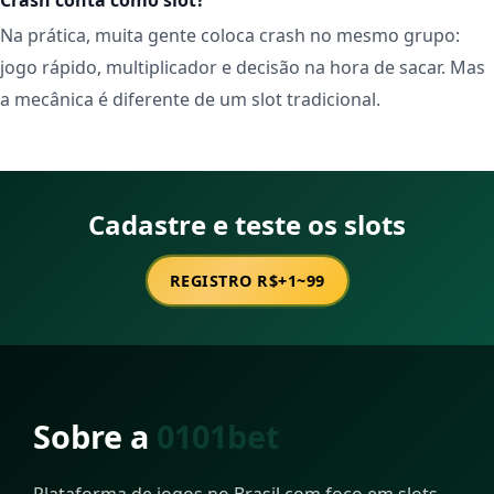
Na prática, muita gente coloca crash no mesmo grupo:
jogo rápido, multiplicador e decisão na hora de sacar. Mas
a mecânica é diferente de um slot tradicional.
Cadastre e teste os slots
REGISTRO R$+1~99
Sobre a
0101bet
Plataforma de jogos no Brasil com foco em slots,