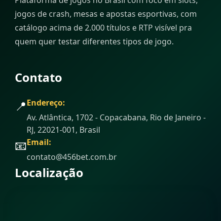
jogos de crash, mesas e apostas esportivas, com
catálogo acima de 2.000 títulos e RTP visível pra
quem quer testar diferentes tipos de jogo.
Contato
Endereço:
📍
Av. Atlântica, 1702 - Copacabana, Rio de Janeiro -
RJ, 22021-001, Brasil
Email:
📧
contato@456bet.com.br
Localização