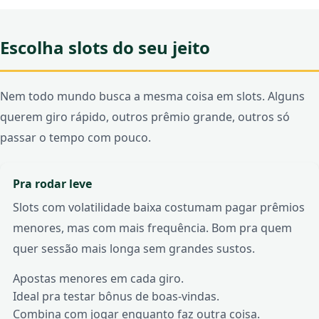
Escolha slots do seu jeito
Nem todo mundo busca a mesma coisa em slots. Alguns
querem giro rápido, outros prêmio grande, outros só
passar o tempo com pouco.
Pra rodar leve
Slots com volatilidade baixa costumam pagar prêmios
menores, mas com mais frequência. Bom pra quem
quer sessão mais longa sem grandes sustos.
Apostas menores em cada giro.
Ideal pra testar bônus de boas‑vindas.
Combina com jogar enquanto faz outra coisa.